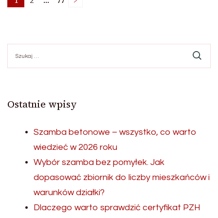
Stronicowanie
1
2
…
77
Strona
Strona
Strona
wpisów
Szukaj:
Ostatnie wpisy
Szamba betonowe – wszystko, co warto
wiedzieć w 2026 roku
Wybór szamba bez pomyłek. Jak
dopasować zbiornik do liczby mieszkańców i
warunków działki?
Dlaczego warto sprawdzić certyfikat PZH