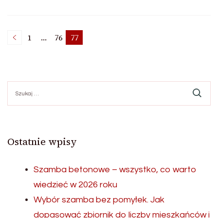
Stronicowanie
1
…
76
77
Strona
Strona
Strona
wpisów
Szukaj:
Ostatnie wpisy
Szamba betonowe – wszystko, co warto
wiedzieć w 2026 roku
Wybór szamba bez pomyłek. Jak
dopasować zbiornik do liczby mieszkańców i