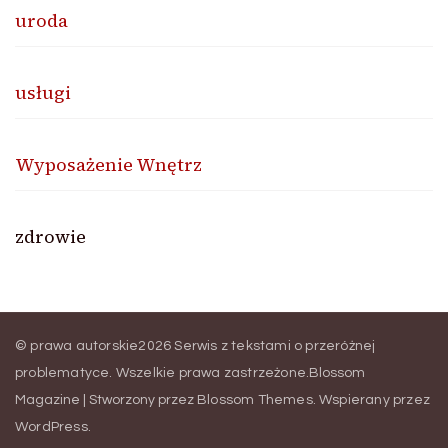
uroda
usługi
Wyposażenie Wnętrz
zdrowie
© prawa autorskie2026
Serwis z tekstami o przeróżnej
problematyce
. Wszelkie prawa zastrzeżone.
Blossom
Magazine | Stworzony przez
Blossom Themes
.
Wspierany przez
WordPress
.