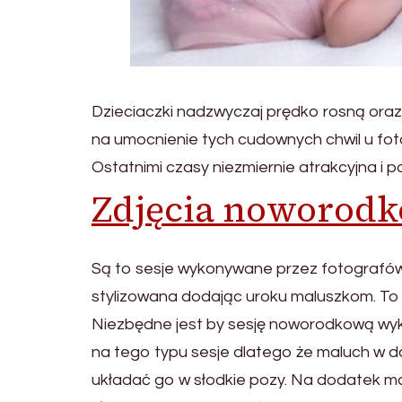
Dzieciaczki nadzwyczaj prędko rosną oraz 
na umocnienie tych cudownych chwil u fot
Ostatnimi czasy niezmiernie atrakcyjna i 
Zdjęcia noworodk
Są to sesje wykonywane przez fotografów 
stylizowana dodając uroku maluszkom. To p
Niezbędne jest by sesję noworodkową wyk
na tego typu sesje dlatego że maluch w 
układać go w słodkie pozy. Na dodatek ma