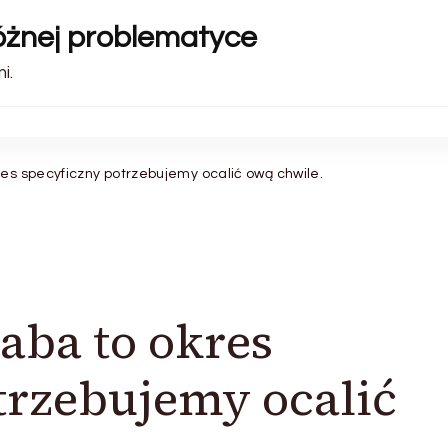
różnej problematyce
i.
res specyficzny potrzebujemy ocalić ową chwile.
aba to okres
trzebujemy ocalić