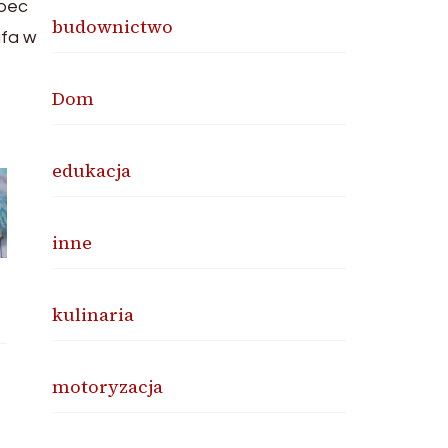
obec
budownictwo
afa w
Dom
edukacja
inne
kulinaria
motoryzacja