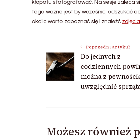
kłopotu sfotografować. Na sesje zaleca 
tego ważne jest by wcześniej odszukać od
okolic warto zapoznać się i znaleźć
zdjęci
Nawigacja
Poprzedni artykuł
Do jednych z
codziennych powi
wpisu
można z pewności
uwzględnić sprząt
Możesz również p