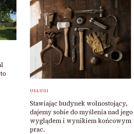
l
to
USŁUGI
Stawiając budynek wolnostojący,
dajemy sobie do myślenia nad jego
wyglądem i wynikiem końcowym
prac.