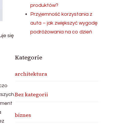
produktów?
Przyjemność korzystania z
auta – jak zwiększyć wygodę
podróżowania na co dzień
je się
Kategorie
architektura
oczo
Bez kategorii
ższych.
oment
a
biznes
ez