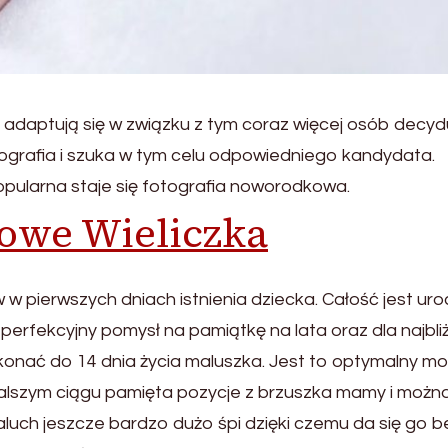
adaptują się w związku z tym coraz więcej osób decydu
ografia i szuka w tym celu odpowiedniego kandydata.
popularna staje się fotografia noworodkowa.
owe Wieliczka
w pierwszych dniach istnienia dziecka. Całość jest ur
erfekcyjny pomysł na pamiątkę na lata oraz dla najbli
onać do 14 dnia życia maluszka. Jest to optymalny m
dalszym ciągu pamięta pozycje z brzuszka mamy i możn
luch jeszcze bardzo dużo śpi dzięki czemu da się go b