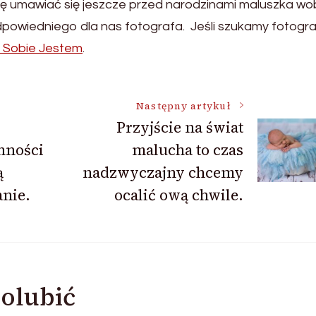
się umawiać się jeszcze przed narodzinami maluszka w
powiedniego dla nas fotografa. Jeśli szukamy fotogr
a Sobie Jestem
.
Następny artykuł
Przyjście na świat
nności
malucha to czas
ą
nadzwyczajny chcemy
anie.
ocalić ową chwile.
olubić