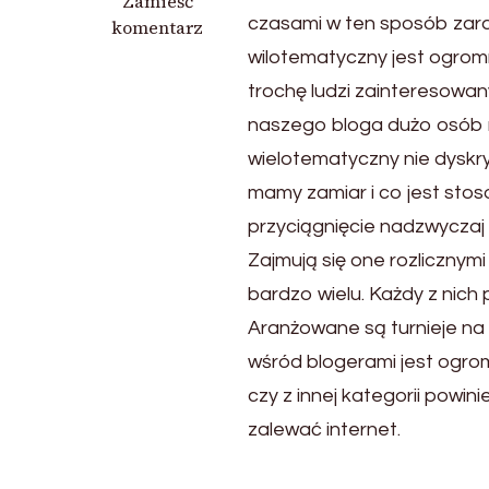
we
Zamieść
czasami w ten sposób zara
wpisie
komentarz
Zajmujący
wilotematyczny jest ogromni
portal
trochę ludzi zainteresowan
naszego bloga dużo osób n
wielotematyczny nie dyskry
mamy zamiar i co jest stos
przyciągnięcie nadzwyczaj 
Zajmują się one rozlicznymi
bardzo wielu. Każdy z nich
Aranżowane są turnieje na 
wśród blogerami jest ogrom
czy z innej kategorii powin
zalewać internet.