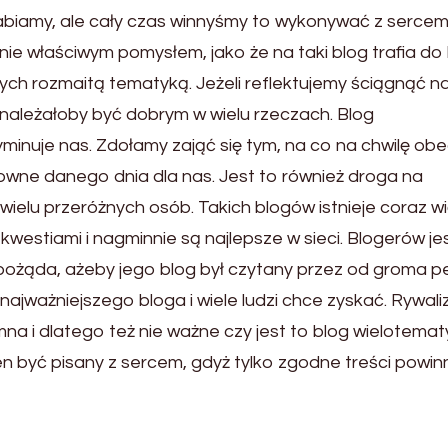
biamy, ale cały czas winnyśmy to wykonywać z sercem
e właściwym pomysłem, jako że na taki blog trafia do l
ych rozmaitą tematyką. Jeżeli reflektujemy ściągnąć n
ależałoby być dobrym w wielu rzeczach. Blog
minuje nas. Zdołamy zająć się tym, na co na chwilę ob
owne danego dnia dla nas. Jest to również droga na
wielu przeróżnych osób. Takich blogów istnieje coraz wi
 kwestiami i nagminnie są najlepsze w sieci. Blogerów je
 pożąda, ażeby jego blog był czytany przez od groma p
najważniejszego bloga i wiele ludzi chce zyskać. Rywali
na i dlatego też nie ważne czy jest to blog wielotema
ien być pisany z sercem, gdyż tylko zgodne treści powin