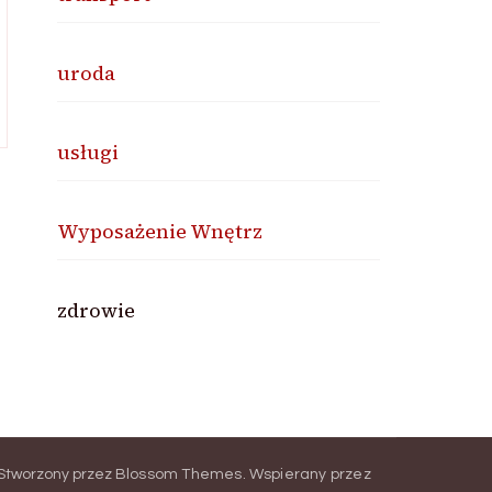
uroda
usługi
Wyposażenie Wnętrz
zdrowie
Stworzony przez
Blossom Themes
.
Wspierany przez