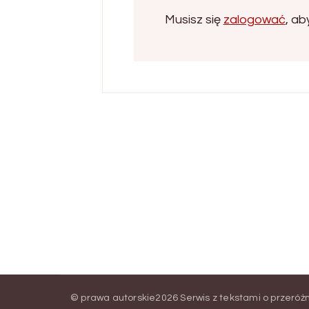
Musisz się
zalogować
, a
© prawa autorskie2026
Serwis z tekstami o przeró