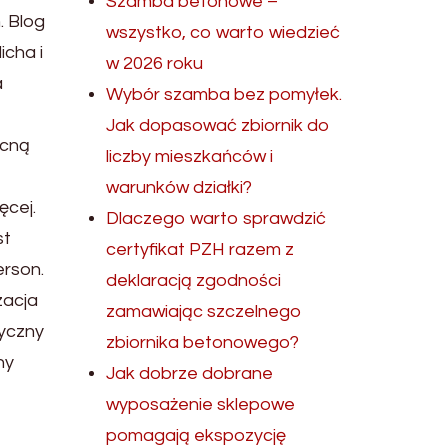
Szamba betonowe –
. Blog
wszystko, co warto wiedzieć
icha i
w 2026 roku
a
Wybór szamba bez pomyłek.
Jak dopasować zbiornik do
ecną
liczby mieszkańców i
warunków działki?
ęcej.
Dlaczego warto sprawdzić
st
certyfikat PZH razem z
erson.
deklaracją zgodności
zacja
zamawiając szczelnego
tyczny
zbiornika betonowego?
ny
Jak dobrze dobrane
wyposażenie sklepowe
pomagają ekspozycję