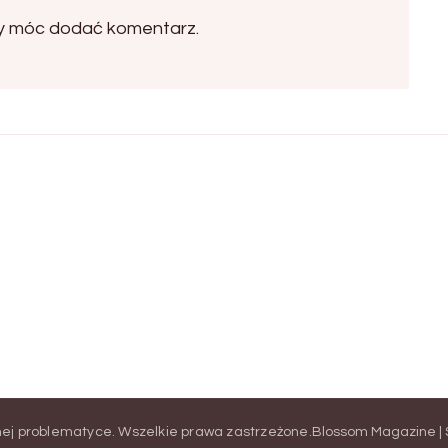
by móc dodać komentarz.
żnej problematyce
. Wszelkie prawa zastrzeżone.
Blossom Magazine | 